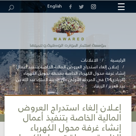
☰
×
English
مركز
خريطة
الرئيسية
الوظائف
العطاءات
الاقتراحات
الاستبيانات
الموقع
والشكاوى
المعلومات
الرئيسية
الاعلانات
إعـلان إلغاء استدراج العروض المالية الخاصة بتنفيذ أعمال
إنشاء غرفة محول الكهرباء الخاصة بمحطة تحويل الكهرباء
(الريادي14) في المرحلة الأولى من مدينة الملك عبد الله بن
عبد العزيز / الزرقاء.
إعـلان إلغاء استدراج العروض
المؤسسة
المالية الخاصة بتنفيذ أعمال
إنشاء غرفة محول الكهرباء
الخدمات
الإلكترونية