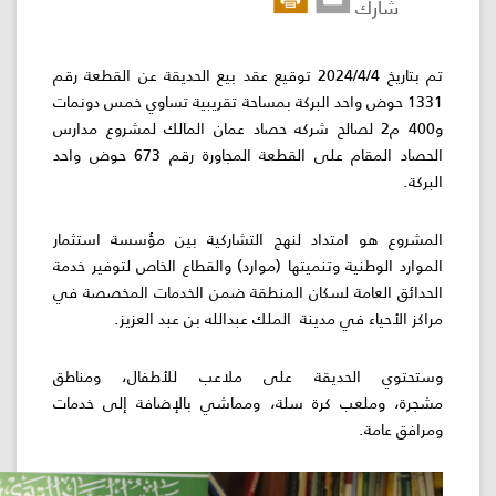
شارك
اللجنة
اللوائية
تم بتاريخ 2024/4/4 توقيع عقد بيع الحديقة عن القطعة رقم
1331 حوض واحد البركة بمساحة تقريبية تساوي خمس دونمات
و400 م2 لصالح شركه حصاد عمان المالك لمشروع مدارس
المشاريع
الحصاد المقام على القطعة المجاورة رقم 673 حوض واحد
الاستثمارات
وع هو امتداد لنهج التشاركية بين مؤسسة استثمار
المركز
د الوطنية وتنميتها (موارد) والقطاع الخاص لتوفير خدمة
الإعلامي
ئق العامة لسكان المنطقة ضمن الخدمات المخصصة في
الأحياء في مدينة الملك عبدالله بن عبد العزيز.
اتصل
بنا
توي الحديقة على ملاعب للأطفال، ومناطق
، وملعب كرة سلة، ومماشي بالإضافة إلى خدمات
 عامة.