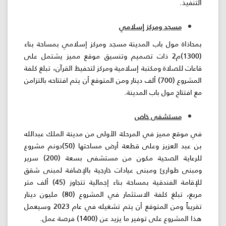
التنفيذ.
مسجد ومركز إسلامي
بمحاذاة مول باب المدينة مسجد ومركز إسلامي بمساحة بناء
(1300)م2 ذات تصميم وتنسيق موقع مميز يشتمل على
قاعات للصلاة ومكتبة إسلامية ومركز لتحفيظ القرآن، تبلغ كلفة
المشروع (700) ألف دينار ومن المتوقع أن يتم افتتاحه بالتزامن
مع افتتاح مول باب المدينة.
مستشفى خاص
في موقع مميز في المرحلة الأولى من مدينة الملك عبدالله
بن عبد العزيز وعلى قطعة أرض مساحتها (50)دونم مشروع
للرعاية الصحية مكون من مستشفى بسعة (200) سرير
ومبنى طوارئ ومبنى عيادات خارجية بالإضافة لمبنى شقق
للإقامة الفندقية بمساحة بناء إجمالية تتجاوز (45) ألف متر
مربع، تبلغ كلفة الاستثمار في المشروع (80) مليون دينار
تقريباً ومن المتوقع أن يتم تشغيله في عام 2023 وسيعمل
هذا المشروع على توفير ما يزيد عن (1400) فرصة عمل.