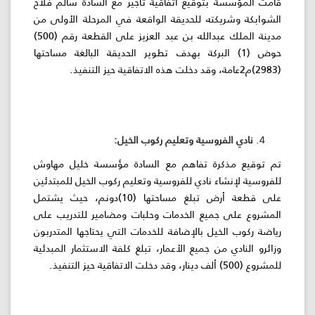
قامت المؤسسة بتوقيع اتفاقية تأجير مع السادة سالم فلاح
الشوابكة وشريكته للحديقة الواقعة في المرحلة الأولى من
مدينة الملك عبدالله بن عبد العزيز على القطعة رقم (500)
حوض (1) البركة بهدف تطوير الحديقة البالغة مساحتها
(2983)م2عامة، وقد دخلت هذه الاتفاقية حيز التنفيذ.
نادي الفروسية وتعليم ركوب الخيل:
تم توقيع مذكرة تفاهم مع السادة مؤسسة خليل مهاوش
للفروسية لإنشاء نادي للفروسية وتعليم ركوب الخيل للمبتدئين
على قطعة أرض تبلغ مساحتها (10)دونم، حيث يشتمل
المشروع على جميع الخدمات وحلبات ومضامير للتدريب على
رياضة ركوب الخيل بالإضافة للخدمات التي يحتاجها المتدربون
وزائرو النادي من جميع الأعمار، تبلغ كلفة الاستثمار المبدئية
للمشروع (500) ألف دينار، وقد دخلت الاتفاقية حيز التنفيذ.