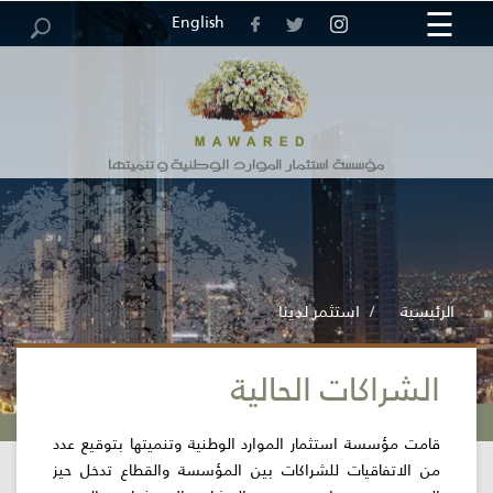
☰
×
English
مركز
خريطة
الرئيسية
الوظائف
العطاءات
الاقتراحات
الاستبيانات
الموقع
والشكاوى
المعلومات
الرئيسية
استثمر لدينا
الشراكات الحالية
المؤسسة
قامت مؤسسة استثمار الموارد الوطنية وتنميتها بتوقيع عدد
الخدمات
الإلكترونية
من الاتفاقيات للشراكات بين المؤسسة والقطاع تدخل حيز