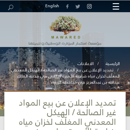
☰
×
English
مركز
خريطة
الرئيسية
الوظائف
العطاءات
الاقتراحات
الاستبيانات
الموقع
والشكاوى
المعلومات
الرئيسية
الاعلانات
تمديد الإعلان عن بيع المواد غير الصالحة / الهيكل المعدني
المغلّف لخزان مياه ضاحية الأميرة سلمى في مدينة الملك
عبدالله بن عبدالعزيز في محافظة الزرقاء.
تمديد الإعلان عن بيع المواد
المؤسسة
غير الصالحة / الهيكل
المعدني المغلّف لخزان مياه
الخدمات
الإلكترونية