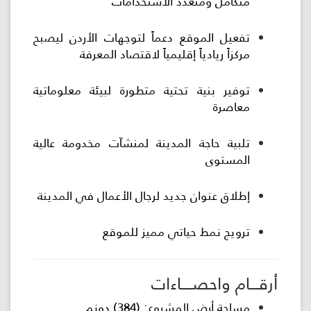
متكامل ومتعدد الاستخدامات
تفعيل الموقع دعماً لتوجهات الأردن ليصبح
مركزاً ريادياً إقليمياً لاقتصاد المعرفة
توفير بنية تحتية متطورة لبيئة معلوماتية
معاصرة
تلبية حاجة المدينة لمنشآت مخدومة عالية
المستوى
إطلاق عنوان جديد لرجال الأعمال في المدينة
ترويج نمط حياتي مميز للموقع
أرقـــام واحصــــاءات
مساحة أرض المشروع: (384) دونم