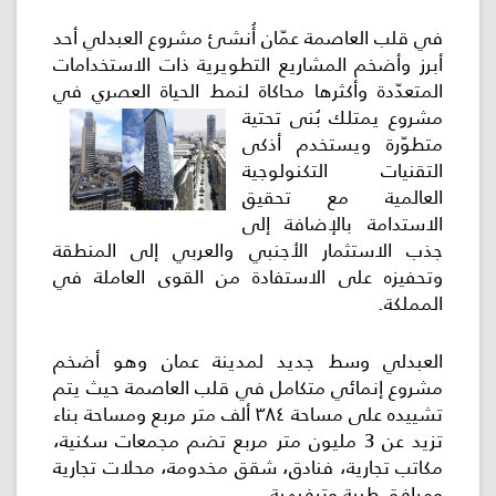
في قلب العاصمة عمّان أُنشئ مشروع العبدلي أحد
اللجنة
أبرز وأضخم المشاريع التطويرية ذات الاستخدامات
اللوائية
المتعدّدة وأكثرها محاكاة لنمط الحياة العصري في
مشروع يمتلك بُنى تحتية
المشاريع
متطوّرة ويستخدم أذكى
التقنيات التكنولوجية
الاستثمارات
العالمية مع تحقيق
الاستدامة بالإضافة إلى
جذب الاستثمار الأجنبي والعربي إلى المنطقة
المركز
وتحفيزه على الاستفادة من القوى العاملة في
الإعلامي
المملكة.
اتصل
العبدلي وسط جديد لمدينة عمان وهو أضخم
بنا
مشروع إنمائي متكامل في قلب العاصمة حيث يتم
تشييده على مساحة ٣٨٤ ألف متر مربع ومساحة بناء
تزيد عن 3 مليون متر مربع تضم مجمعات سكنية،
مكاتب تجارية، فنادق، شقق مخدومة، محلات تجارية
ومرافق طبية وترفيهية.