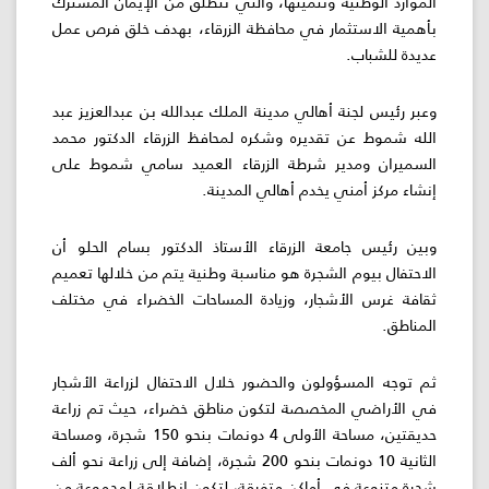
الموارد الوطنية وتنميتها، والتي تنطلق من الإيمان المشترك
بأهمية الاستثمار في محافظة الزرقاء، بهدف خلق فرص عمل
عديدة للشباب.
وعبر رئيس لجنة أهالي مدينة الملك عبدالله بن عبدالعزيز عبد
الله شموط عن تقديره وشكره لمحافظ الزرقاء الدكتور محمد
السميران ومدير شرطة الزرقاء العميد سامي شموط على
إنشاء مركز أمني يخدم أهالي المدينة.
وبين رئيس جامعة الزرقاء الأستاذ الدكتور بسام الحلو أن
الاحتفال بيوم الشجرة هو مناسبة وطنية يتم من خلالها تعميم
ثقافة غرس الأشجار، وزيادة المساحات الخضراء في مختلف
المناطق.
ثم توجه المسؤولون والحضور خلال الاحتفال لزراعة الأشجار
في الأراضي المخصصة لتكون مناطق خضراء، حيث تم زراعة
حديقتين، مساحة الأولى 4 دونمات بنحو 150 شجرة، ومساحة
الثانية 10 دونمات بنحو 200 شجرة، إضافة إلى زراعة نحو ألف
شجرة متنوعة في أماكن متفرقة، لتكون انطلاقة لمجموعة من