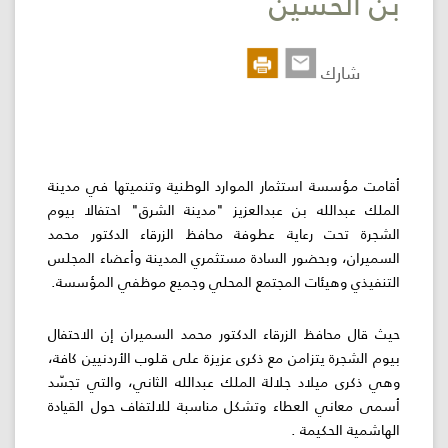
بن الحسين
اللجنة
اللوائية
شارك
المشاريع
الاستثمارات
أقامت مؤسسة استثمار الموارد الوطنية وتنميتها في مدينة
الملك عبدالله بن عبدالعزيز "مدينة الشرق" احتفالا بيوم
المركز
الشجرة تحت رعاية عطوفة محافظ الزرقاء الدكتور محمد
الإعلامي
السميران، وبحضور السادة مستثمري المدينة وأعضاء المجلس
التنفيذي وهيئات المجتمع المحلي وجميع موظفي المؤسسة.
اتصل
بنا
حيث قال محافظ الزرقاء الدكتور محمد السميران إن الاحتفال
بيوم الشجرة يتزامن مع ذكرى عزيزة على قلوب الأردنيين كافة،
وهي ذكرى ميلاد جلالة الملك عبدالله الثاني، والتي تجسّد
أسمى معاني العطاء وتشكل مناسبة للالتفاف حول القيادة
الهاشمية الحكيمة .