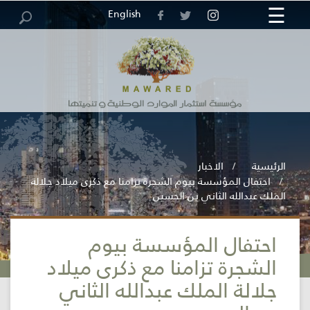
☰
×
English
مركز
خريطة
الرئيسية
الوظائف
العطاءات
الاقتراحات
الاستبيانات
الموقع
والشكاوى
المعلومات
الرئيسية
الاخبار
احتفال المؤسسة بيوم الشجرة تزامنا مع ذكرى ميلاد جلالة
الملك عبدالله الثاني بن الحسين
احتفال المؤسسة بيوم
المؤسسة
الشجرة تزامنا مع ذكرى ميلاد
جلالة الملك عبدالله الثاني
الخدمات
الإلكترونية