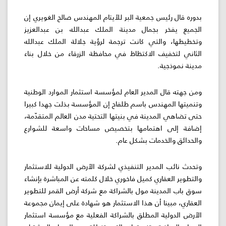
بدوره قال رئيس جمعية البر للأيتام المهندس صالح الغويري إن
الجميع يفخر بجمال مدينة الملك عبدالله بن عبدالعزيز
وتخطيطها، والتي كانت ترجمة لرؤية جلالة الملك عبدالله
الثاني لتخفيف الاكتظاظ في محافظة الزرقاء من خلال بناء
مدينة نموذجية.
ومن جهته قال المدير العام لمؤسسة استثمار الموارد الوطنية
وتنميتها المهندس باسم طلفاح إن المؤسسة بذلت جهدا كبيرا
حتى تضاهي المدينة في بنيتها التحتية مدن العالم المتقدّمة،
إضافة إلى اهتمامها بتخصيص مساحات واسعة للشوارع
والحدائق والخدمات بشكل عام.
وتحدث نائب المدير التنفيذي لشركة الأرض الدولية للاستثمار
والتطوير العقاري كميل فاخوري خلال كلمته عن المباشرة بإنشاء
سوق باب المدينة مول بالشراكة مع شركة أرض القمر للتطوير
العقاري، مبينا أن هذا الاستثمار هو شهادة على إيمان مجموعة
الأرض الدولية المطلق بالشراكة الفعلية مع مؤسسة استثمار