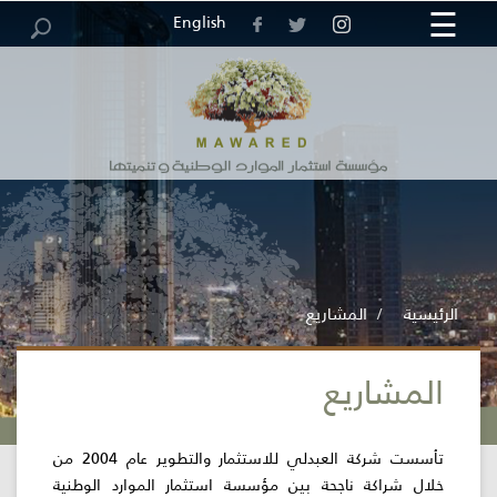
☰
×
English
مركز
خريطة
الرئيسية
الوظائف
العطاءات
الاقتراحات
الاستبيانات
الموقع
والشكاوى
المعلومات
الرئيسية
المشاريع
المشاريع
المؤسسة
الخدمات
تأسست شركة العبدلي للاستثمار والتطوير عام 2004 من
الإلكترونية
خلال شراكة ناجحة بين مؤسسة استثمار الموارد الوطنية