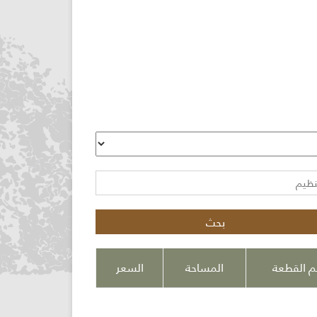
م القطعة
المساحة
السعر