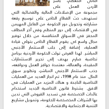
الثاني المعظم، باشر
الأردن العمل على
اللجنة
مجموعة من الإصلاحات المالية والقضائية التي
اللوائية
تستهدف حث القطاع الخاص على توسيع رقعة
مشاركته وتحويل دور الحكومة من الفاعل المهيمن
في الاقتصاد، إلى دور المنظم وفي آخر المطاف
المشاريع
المحفز في الأسواق المتنافسة من خلال توفير
الاستثمارات
مجال واسع كي يقوم القطاع الخاص بتولي قيادة
العملية، إضافة إلى جلب الاستثمار الأجنبي
المباشر. لهذا الغرض تولت الحكومة الأردنية برنامج
المركز
تخاصية صارم يهدف إلى تحرير الاستثمارات
الإعلامي
المقيدة، والعمالة، معتمدة حوافز العمل ودوافعه،
جذب الاستثمار الأجنبي المباشر، وتطوير سوق
المال. منذ عام 1998، تم انجاز العديد من العمليات
اتصل
بنا
التخاصية الناجحة و هناك المزيد من العمليات في
الافق. يشترط قانون التخاصية الجديد استخدام
عائدات الخصخصة في تسديد القروض التي تدين
بها الشركات المخصخصة للحكومة، وتمويل مشاريع
التنمية الاجتماعية والاقتصادية.