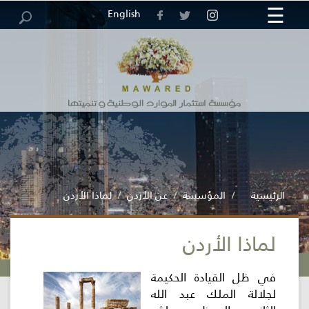
☰
×
English
مركز
خريطة
الرئيسية
الوظائف
العطاءات
الاقتراحات
الاستبيانات
الموقع
والشكاوى
المعلومات
الرئيسية
المؤسسة
عن الأردن
لماذا الأردن
لماذا الأردن
المؤسسة
في ظل القيادة الحكيمة
الخدمات
لجلالة الملك عبد الله
الإلكترونية